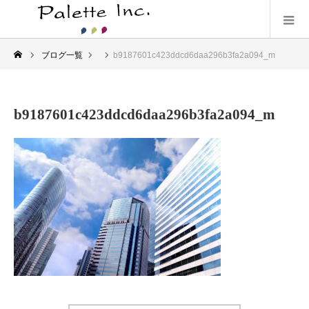
ブログ一覧
b9187601c423ddcd6daa296b3fa2a094_m
b9187601c423ddcd6daa296b3fa2a094_m