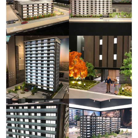
メイツ和泉中央ザ・マー
クス
京都円町GRAND PLACE
メイツ上新庄
メイツ楠葉中央
メイツ京都梅津