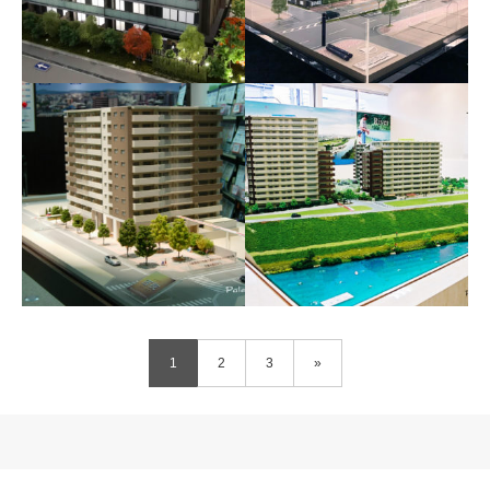
メイツ京都唐橋
プレミスト京都西院
1
2
3
»
メイツ西院ラヴィネス
レイシアコート平野